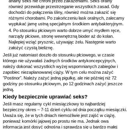
analny seks nie chroni przed zakażeniami. Seks oralny
również przewiduje przestrzeganie wszystkich zasad. Gdy
dochodzi do połączenia śliny, również można zakazić się
różnymi chorobami. Po zakończeniu łask oralnych, zalecamy
wypłukać jamę ustną specjalnym środkiem antybakteryjnym.
Po stosunku płciowym warto dobrze umyć mydłem ręce,
narządy płciowe, stronę wewnętrzną bioder aż do kolan.
Najlepiej wziąć prysznic, używając żelu. Następnie warto
założyć czystą bieliznę.
Jeśli już natomiast doszło do stosunku płciowego, w czasie
którego nie używałaś żadnych środków antykoncepcyjnych,
należy dokonać wszystkich wyżej wspomnianych zabiegów i
zapobiec niezaplanowanej ciąży. W tym celu można zażyć
"Postinor". Należy zażyć jedną pigułkę, ale nie później niż 72
godziny po stosunku płciowym, po 12 godzinach zażyć jeszcze
jedną.
Kiedy bezpiecznie uprawiać seks?
Jeśli masz regularny cykl miesiączkowy to najbardziej
bezpieczny okres – 7-11 dzień cyklu od dnia początku miesiączki.
Uważa się, że w tych dniach niemożliwie jest zajść w ciążę,
ponieważ komórki jajowej po prostu nie ma. Jednak owa
informacja jest dosyć odnośna i sprawdza się u bardzo małej