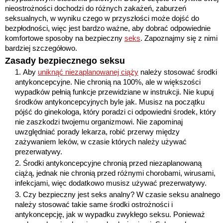
nieostrożności dochodzi do różnych zakażeń, zaburzeń
seksualnych, w wyniku czego w przyszłości może dojść do
bezpłodności, więc jest bardzo ważne, aby dobrać odpowiednie
komfortowe sposoby na bezpieczny
seks
. Zapoznajmy się z nimi
bardziej szczegółowo.
Zasady bezpiecznego seksu
Aby
uniknąć niezaplanowanej ciąży
należy stosować środki
antykoncepcyjne. Nie chronią na 100%, ale w większości
wypadków pełnią funkcje przewidziane w instrukcji. Nie kupuj
środków antykoncepcyjnych byle jak. Musisz na początku
pójść do ginekologa, który poradzi ci odpowiedni środek, który
nie zaszkodzi twojemu organizmowi. Nie zapominaj
uwzględniać porady lekarza, robić przerwy między
zażywaniem leków, w czasie których należy używać
prezerwatywy.
Środki antykoncepcyjne chronią przed niezaplanowaną
ciążą, jednak nie chronią przed różnymi chorobami, wirusami,
infekcjami, więc dodatkowo musisz używać prezerwatywy.
Czy bezpieczny jest seks analny? W czasie seksu analnego
należy stosować takie same środki ostrożności i
antykoncepcję, jak w wypadku zwykłego seksu. Ponieważ