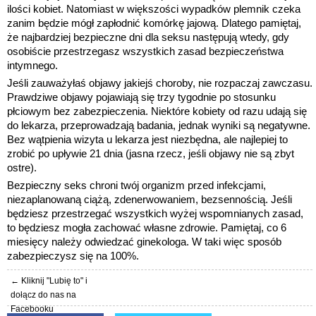
ilości kobiet. Natomiast w większości wypadków plemnik czeka
zanim będzie mógł zapłodnić komórkę jajową. Dlatego pamiętaj,
że najbardziej bezpieczne dni dla seksu następują wtedy, gdy
osobiście przestrzegasz wszystkich zasad bezpieczeństwa
intymnego.
Jeśli zauważyłaś objawy jakiejś choroby, nie rozpaczaj zawczasu.
Prawdziwe objawy pojawiają się trzy tygodnie po stosunku
płciowym bez
zabezpieczenia. Niektóre kobiety od razu udają się
do lekarza, przeprowadzają badania, jednak wyniki są negatywne.
Bez wątpienia wizyta u lekarza jest niezbędna, ale najlepiej to
zrobić po upływie 21 dnia (jasna rzecz, jeśli objawy nie są zbyt
ostre).
Bezpieczny seks chroni twój organizm przed infekcjami,
niezaplanowaną ciążą, zdenerwowaniem, bezsennością. Jeśli
będziesz przestrzegać wszystkich wyżej wspomnianych zasad,
to będziesz mogła zachować własne zdrowie. Pamiętaj, co 6
miesięcy należy odwiedzać ginekologa. W taki więc sposób
zabezpieczysz się na 100%.
← Kliknij "Lubię to" i
dołącz do nas na
Facebooku