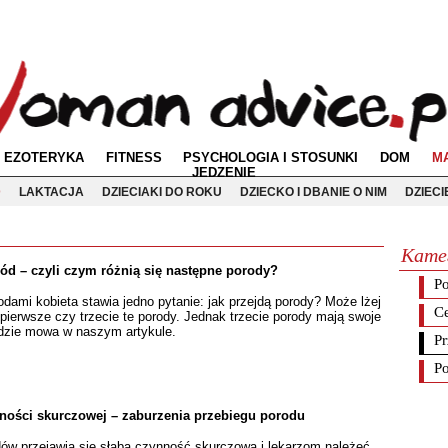
EZOTERYKA
FITNESS
PSYCHOLOGIA I STOSUNKI
DOM
M
JEDZENIE
D
LAKTACJA
DZIECIAKI DO ROKU
DZIECKO I DBANIE O NIM
DZIEC
Кате
ród – czyli czym różnią się następne porody?
P
dami kobieta stawia jedno pytanie: jak przejdą porody? Może lżej
Ce
, pierwsze czy trzecie te porody. Jednak trzecie porody mają swoje
jdzie mowa w naszym artykule.
P
Po
nności skurczowej – zaburzenia przebiegu porodu
w przejawia się słaba czynność skurczowa i lekarzom należeć