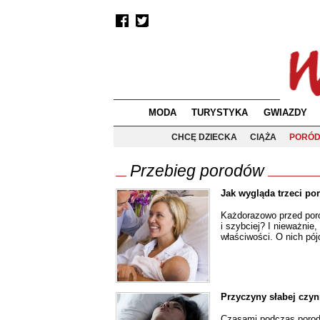
MODA
TURYSTYKA
GWIAZDY
CHCĘ DZIECKA
CIĄŻA
PORÓ
Przebieg porodów
Jak wygląda trzeci po
Każdorazowo przed poro
i szybciej? I nieważnie
właściwości. O nich pó
Przyczyny słabej czy
Czasami podczas porodó