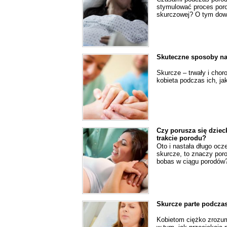
stymulować proces porod
skurczowej? O tym dowi
Skuteczne sposoby na
Skurcze – trwały i cho
kobieta podczas ich, ja
Czy porusza się dziec
trakcie porodu?
Oto i nastała długo ocz
skurcze, to znaczy por
bobas w ciągu porodów
Skurcze parte podczas
Kobietom ciężko zrozum