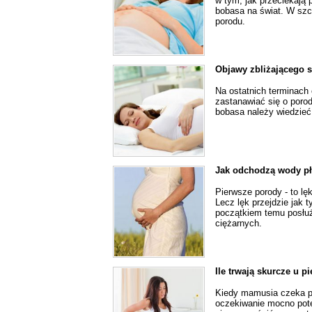
w tym, jak przeciekają 
bobasa na świat. W szcz
porodu.
Objawy zbliżającego s
Na ostatnich terminach 
zastanawiać się o porod
bobasa należy wiedzieć, 
Jak odchodzą wody pł
Pierwsze porody - to lę
Lecz lęk przejdzie jak 
początkiem temu posłu
ciężarnych.
Ile trwają skurcze u p
Kiedy mamusia czeka po
oczekiwanie mocno potęż