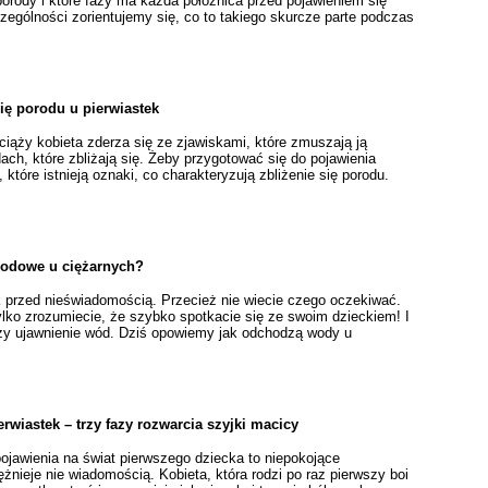
porody i które fazy ma każda położnica przed pojawieniem się
ególności zorientujemy się, co to takiego skurcze parte podczas
ię porodu u pierwiastek
ciąży kobieta zderza się ze zjawiskami, które zmuszają ją
ach, które zbliżają się. Żeby przygotować się do pojawienia
które istnieją oznaki, co charakteryzują zbliżenie się porodu.
odowe u ciężarnych?
k przed nieświadomością. Przecież nie wiecie czego oczekiwać.
tylko zrozumiecie, że szybko spotkacie się ze swoim dzieckiem! I
ży ujawnienie wód. Dziś opowiemy jak odchodzą wody u
ierwiastek – trzy fazy rozwarcia szyjki macicy
jawienia na świat pierwszego dziecka to niepokojące
nieje nie wiadomością. Kobieta, która rodzi po raz pierwszy boi