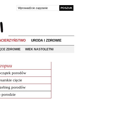
ACIERZYŃSTWO
URODA I ZDROWIE
IĘCE ZDROWIE
WIEK NASTOLETNI
гории
oczątek porodów
sarskie cięcie
rzebieg porodów
 porodzie