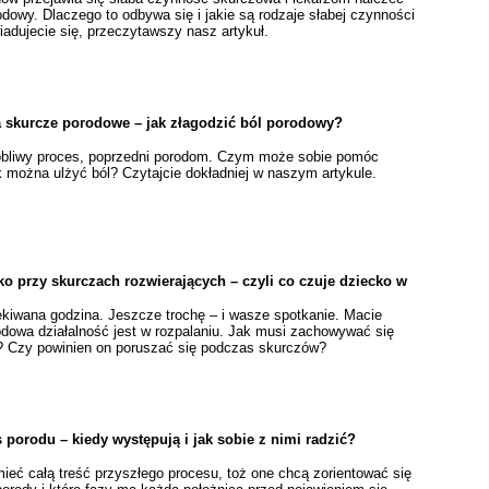
owy. Dlaczego to odbywa się i jakie są rodzaje słabej czynności
adujecie się, przeczytawszy nasz artykuł.
 skurcze porodowe – jak złagodzić ból porodowy?
robliwy proces, poprzedni porodom. Czym może sobie pomóc
k można ulżyć ból? Czytajcie dokładniej w naszym artykule.
ko przy skurczach rozwierających – czyli co czuje dziecko w
ekiwana godzina. Jeszcze trochę – i wasze spotkanie. Macie
odowa działalność jest w rozpalaniu. Jak musi zachowywać się
? Czy powinien on poruszać się podczas skurczów?
 porodu – kiedy występują i jak sobie z nimi radzić?
ieć całą treść przyszłego procesu, toż one chcą zorientować się