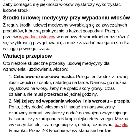
Żeby domagać się piękności włosów wystarczy wykorzystać
ludowe środki.
Środki ludowej medycyny przy wypadaniu włosów
Z reguły,środki ludowej medycyny wyrabiają się ze zwyczajnych
produktów, które są praktycznie u każdej gospodyni. Przepis
przeciw
wypadaniu włosów
w domowych warunkach może różnić
się szybkością przygotowania, a może zażądać nalegania środka
w ciągu pewnego czasu.
Wariacje przepisów
Oto niektóre skuteczne przepisy ludowej medycyny dla
wznowienia i uzdrowienia włosów:
Cebulowo-czosnkowa maska.
Polega ten środek z równej
ilości cebuli i czosnku, natartego na tarce. Nanosić go można
wyjątkowo na włosy, żeby nie opalić skóry głowy. Czas
działania nie musi przekraczać jednej godziny.
Najlżejszy od wypadania włosów i dla wzrostu – przepis.
Po to, żeby dodać włosom sił i nadać im nadzwyczajny
czarowny aromat, wystarczy dodać do swojego zwyczajnego
balsamu, czy szamponu 5-6 kropli olejku eterycznego. Można
wykorzystać olej czarnego pieprzu, cedru, rozmarynu,
bazylii
,
tymianku. Przez 2-3 tygodnie włosy staną się bardziej