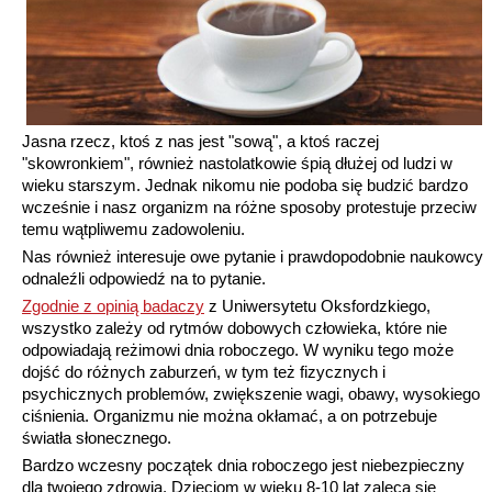
Jasna rzecz, ktoś z nas jest "sową", a ktoś raczej
"skowronkiem", również nastolatkowie śpią dłużej od ludzi w
wieku starszym. Jednak nikomu nie podoba się budzić bardzo
wcześnie i nasz organizm na różne sposoby protestuje przeciw
temu wątpliwemu zadowoleniu.
Nas również interesuje owe pytanie i prawdopodobnie naukowcy
odnaleźli odpowiedź na to pytanie.
Zgodnie z opinią badaczy
z Uniwersytetu Oksfordzkiego,
wszystko zależy od rytmów dobowych człowieka, które nie
odpowiadają reżimowi dnia roboczego. W wyniku tego może
dojść do różnych zaburzeń, w tym też fizycznych i
psychicznych problemów, zwiększenie wagi, obawy, wysokiego
ciśnienia. Organizmu nie można okłamać, a on potrzebuje
światła słonecznego.
Bardzo wczesny początek dnia roboczego jest niebezpieczny
dla twojego zdrowia. Dzieciom w wieku 8-10 lat zaleca się