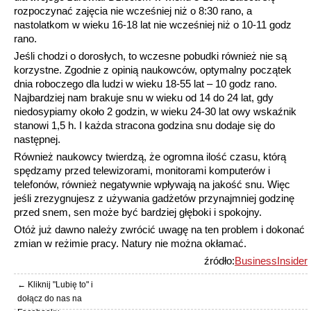
rozpoczynać zajęcia nie wcześniej niż o 8:30 rano, a
nastolatkom w wieku 16-18 lat nie wcześniej niż o 10-11 godz
rano.
Jeśli chodzi o dorosłych, to wczesne pobudki również nie są
korzystne. Zgodnie z opinią naukowców, optymalny początek
dnia roboczego dla ludzi w wieku 18-55 lat – 10 godz rano.
Najbardziej nam brakuje snu w wieku od 14 do 24 lat, gdy
niedosypiamy około 2 godzin, w wieku 24-30 lat owy wskaźnik
stanowi 1,5 h. I każda stracona godzina snu dodaje się do
następnej.
Również naukowcy twierdzą, że ogromna ilość czasu, którą
spędzamy przed telewizorami, monitorami komputerów i
telefonów, również negatywnie wpływają na jakość snu. Więc
jeśli zrezygnujesz z używania gadżetów przynajmniej godzinę
przed snem, sen może być bardziej głęboki i spokojny.
Otóż już dawno należy zwrócić uwagę na ten problem i dokonać
zmian w reżimie pracy. Natury nie można okłamać.
źródło:
BusinessInsider
← Kliknij "Lubię to" i
dołącz do nas na