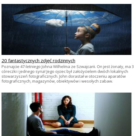
20 fantastycznych zdjęć rodzinnych
Poznajcie 47-letniego Johna Wilhelma ze Szwajcarii. On jest żonaty, ma 3
córeczki i jednego syna! Jego ojciec był założycielem dwóch lokalnych
stowarzyszeń fotograficznych. John dorastał w otoczeniu aparatów
fotograficznych, magazynów, obiektywów i wesołych zabaw.