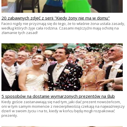
20 zabawnych zdjęć z serii "Kiedy żony nie ma w domu"
Faceci nigdy nie przyznają się do tego, że to właśnie żona ustala zasady,
według których żyje cała rodzina. Czasami mężczyźni mają ochotę na
złamanie tych zasad!
5 sposobów na dostanie wymarzonych prezentów na ślub
Kiedy goście zastanawiają się nad tym, jaki dać prezent nowożeńcom,
oni w tym samym momencie z niecierpliwością czekają na najważniejszy
dzień w swoim życiu i na to, kiedy w końcu będą mogli rozpakować
prezenty.