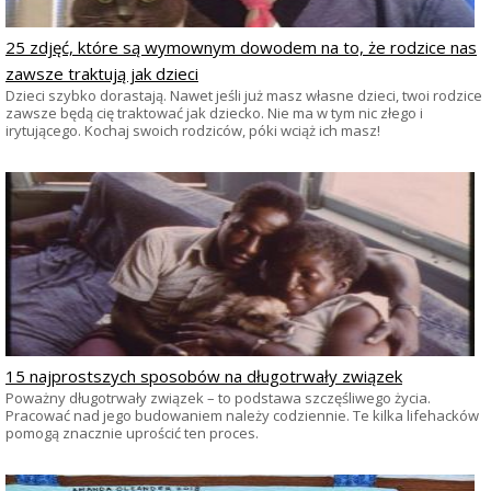
25 zdjęć, które są wymownym dowodem na to, że rodzice nas
zawsze traktują jak dzieci
Dzieci szybko dorastają. Nawet jeśli już masz własne dzieci, twoi rodzice
zawsze będą cię traktować jak dziecko. Nie ma w tym nic złego i
irytującego. Kochaj swoich rodziców, póki wciąż ich masz!
15 najprostszych sposobów na długotrwały związek
Poważny długotrwały związek – to podstawa szczęśliwego życia.
Pracować nad jego budowaniem należy codziennie. Te kilka lifehacków
pomogą znacznie uprościć ten proces.