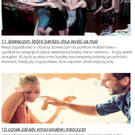
11 dziewczyn, które bardzo chcą wyjść za mąż
Nieprzypadkowo o obsesji dziewczyn na punkcie małżeństwa –
spotkania swojego księcia, wkładania białej sukni i welonu – krąży wiele
anegdot. W życiu praktycznie każdej niezamężnej kobiety przychodzi
moment, kiedy jej rozpaczliwie chce się mieć obok mężczyznę.
10 oznak zdrady emocjonalnej mężczyzn