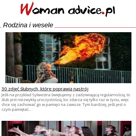
Rodzina i wesele
30 zdjęć ślubnych, które poprawią nastrój
Jeśli na przykład Sylwestra świętujemy z zadziwiającą regularnością, to
ślub jest niezwykłą uroczystością, bo zdarza się tylko raz w życiu, więc
chce się zachować go w pamięci na zawsze. Tym bardziej, jeśli jest o
czym pamiętać...