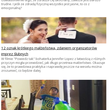
Uświadomienie tego, że zdradził Cię ukochany, zawsze jest bardzo
trudne. I jeśli ze zdradą fizyczną wszystko jest jasne, to co z
emocjonalną?
12 oznak krótkiego małżeństwa, zdaniem organizatorów
imprez ślubnych
W filmie "Powiedz tak" bohaterka Jennifer Lopez z łatwością z różnych
przyczyn mogła przewidzieć, jak długo przetrwa małżeństwo. Okazuje
się, że to prawdziwa praktyka i naprawdę jeszcze na weselu można
zrozumieć, co będzie dalej.