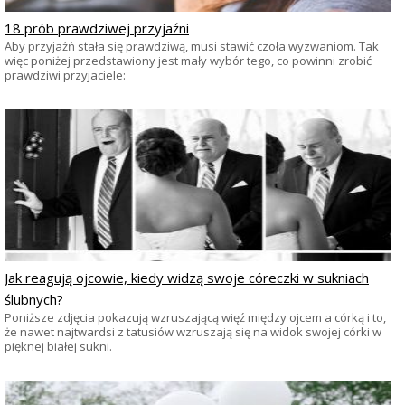
18 prób prawdziwej przyjaźni
Aby przyjaźń stała się prawdziwą, musi stawić czoła wyzwaniom. Tak
więc poniżej przedstawiony jest mały wybór tego, co powinni zrobić
prawdziwi przyjaciele:
Jak reagują ojcowie, kiedy widzą swoje córeczki w sukniach
ślubnych?
Poniższe zdjęcia pokazują wzruszającą więź między ojcem a córką i to,
że nawet najtwardsi z tatusiów wzruszają się na widok swojej córki w
pięknej białej sukni.