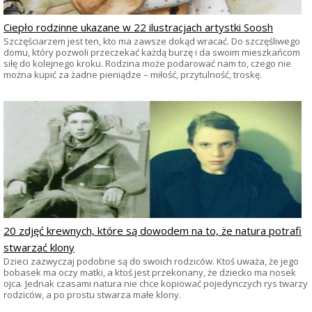
Ciepło rodzinne ukazane w 22 ilustracjach artystki Soosh
Szczęściarzem jest ten, kto ma zawsze dokąd wracać. Do szczęśliwego
domu, który pozwoli przeczekać każdą burzę i da swoim mieszkańcom
siłę do kolejnego kroku. Rodzina może podarować nam to, czego nie
można kupić za żadne pieniądze – miłość, przytulność, troskę.
20 zdjęć krewnych, które są dowodem na to, że natura potrafi
stwarzać klony
Dzieci zazwyczaj podobne są do swoich rodziców. Ktoś uważa, że jego
bobasek ma oczy matki, a ktoś jest przekonany, że dziecko ma nosek
ojca. Jednak czasami natura nie chce kopiować pojedynczych rys twarzy
rodziców, a po prostu stwarza małe klony.