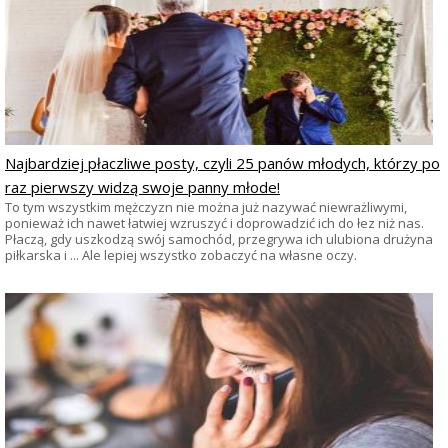
Najbardziej płaczliwe posty, czyli 25 panów młodych, którzy po
raz pierwszy widzą swoje panny młode!
To tym wszystkim mężczyzn nie można już nazywać niewrażliwymi,
ponieważ ich nawet łatwiej wzruszyć i doprowadzić ich do łez niż nas.
Płaczą, gdy uszkodzą swój samochód, przegrywa ich ulubiona drużyna
piłkarska i ... Ale lepiej wszystko zobaczyć na własne oczy.