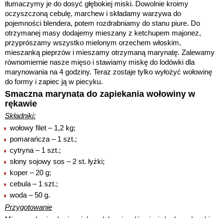
tłumaczymy je do dosyć głębokiej miski. Dowolnie kroimy
oczyszczoną cebulę, marchew i składamy warzywa do
pojemności blendera, potem rozdrabniamy do stanu piure. Do
otrzymanej masy dodajemy mieszany z ketchupem majonez,
przyprószamy wszystko mielonym orzechem włoskim,
mieszanką pieprzów i mieszamy otrzymaną marynatę. Zalewamy
równomiernie nasze mięso i stawiamy miskę do lodówki dla
marynowania na 4 godziny. Teraz zostaje tylko wyłożyć wołowinę
do formy i zapiec ją w piecyku.
Smaczna marynata do zapiekania wołowiny w
rękawie
Składniki:
wołowy filet – 1,2 kg;
pomarańcza – 1 szt.;
cytryna – 1 szt.;
słony sojowy sos – 2 st. łyżki;
koper – 20 g;
cebula – 1 szt.;
woda – 50 g.
Przygotowanie