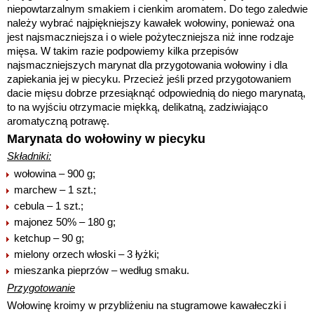
niepowtarzalnym smakiem i cienkim aromatem. Do tego zaledwie
należy wybrać najpiękniejszy kawałek wołowiny, ponieważ ona
jest najsmaczniejsza i o wiele pożyteczniejsza niż inne rodzaje
mięsa. W takim razie podpowiemy kilka przepisów
najsmaczniejszych marynat dla przygotowania wołowiny i dla
zapiekania jej w piecyku. Przecież jeśli przed przygotowaniem
dacie mięsu dobrze przesiąknąć odpowiednią do niego marynatą,
to na wyjściu otrzymacie miękką, delikatną, zadziwiająco
aromatyczną potrawę.
Marynata do wołowiny w piecyku
Składniki:
wołowina – 900 g;
marchew – 1 szt.;
cebula – 1 szt.;
majonez 50% – 180 g;
ketchup – 90 g;
mielony orzech włoski – 3 łyżki;
mieszanka pieprzów – według smaku.
Przygotowanie
Wołowinę kroimy w przybliżeniu na stugramowe kawałeczki i