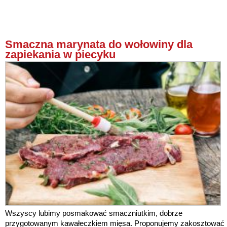
Smaczna marynata do wołowiny dla
zapiekania w piecyku
Wszyscy lubimy posmakować smaczniutkim, dobrze
przygotowanym kawałeczkiem mięsa. Proponujemy zakosztować