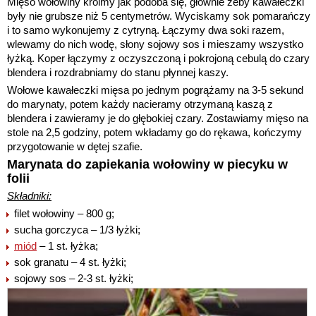
Mięso wołowiny kroimy jak podoba się, głównie żeby kawałeczki
były nie grubsze niż 5 centymetrów. Wyciskamy sok pomarańczy
i to samo wykonujemy z cytryną. Łączymy dwa soki razem,
wlewamy do nich wodę, słony sojowy sos i mieszamy wszystko
łyżką. Koper łączymy z oczyszczoną i pokrojoną cebulą do czary
blendera i rozdrabniamy do stanu płynnej kaszy.
Wołowe kawałeczki mięsa po jednym pogrążamy na 3-5 sekund
do marynaty, potem każdy nacieramy otrzymaną kaszą z
blendera i zawieramy je do głębokiej czary. Zostawiamy mięso na
stole na 2,5 godziny, potem wkładamy go do rękawa, kończymy
przygotowanie w dętej szafie.
Marynata do zapiekania wołowiny w piecyku w
folii
Składniki:
filet wołowiny – 800 g;
sucha gorczyca – 1/3 łyżki;
miód
– 1 st. łyżka;
sok granatu – 4 st. łyżki;
sojowy sos – 2-3 st. łyżki;