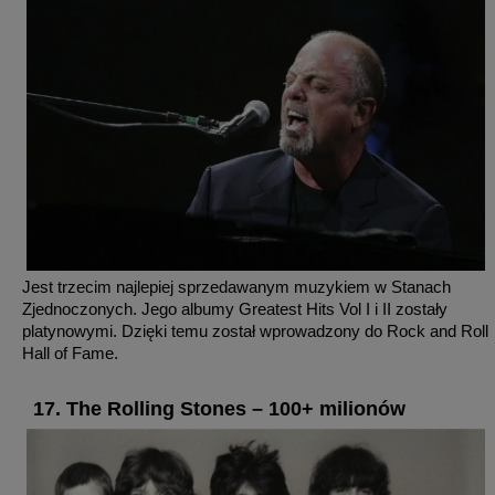
Jest trzecim najlepiej sprzedawanym muzykiem w Stanach
Zjednoczonych. Jego albumy Greatest Hits Vol I i II zostały
platynowymi. Dzięki temu został wprowadzony do Rock and Roll
Hall of Fame.
17. The Rolling Stones – 100+ milionów