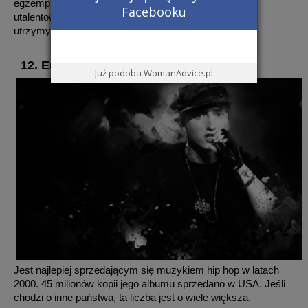
egzemplarzy – to jedynie dowód na to, że była bardzo
Facebooku
utalentowaną piosenkarką. W ciągu siedmiu tygodni
utrzymywała czołową pozycję na Billboard Hot 100.
12. Eminem – 115 milionów
Już podoba WomanAdvice.pl
Jest najlepiej sprzedającym się muzykiem hip hop w latach
2000. 45 milionów kopii jego albumu sprzedano w USA. Jeśli
chodzi o inne państwa, ta liczba jest o wiele większa.