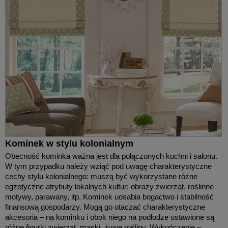
Kominek w stylu kolonialnym
Obecność kominka ważna jest dla połączonych kuchni i salonu.
W tym przypadku należy wziąć pod uwagę charakterystyczne
cechy stylu kolonialnego: muszą być wykorzystane różne
egzotyczne atrybuty lokalnych kultur: obrazy zwierząt, roślinne
motywy, parawany, itp. Kominek uosabia bogactwo i stabilność
finansową gospodarzy. Mogą go otaczać charakterystyczne
akcesoria – na kominku i obok niego na podłodze ustawione są
różne figurki zwierząt, maski, żywe rośliny. Wykończenie –