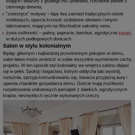
stojące i abażury z grubego lnu i jedwabiu, rzeźbione panele z
ciemnego drewna;
"zwierzęce" motywy – łapy lwa zamiast tradycyjnych nóżek
meblowych, oparcia krzeseł, ozdobione słoniami i innymi
talizmanami, mającymi na Wschodzie sakralny sens;
żywa roślinność – palmy, paprocie, bambus, egzotyczne
kwiaty
w dużych podłogowych donicach.
Salon w stylu kolonialnym
Będąc głównym i najbardziej przestronnym pokojem w domu,
salon łatwo może umieścić w sobie wszystkie wymienione cechy
projektu. W ten sposób styl kolonialny we wnętrzu salonu objawi
się w pełni. Spokój i bogactwo, którym oddycha taki wystrój,
rozluźnia, sprzyja komunikowaniu się, stwarza przyjazną aurę i
ujawnia charakter gospodarza domu. Goście mają możliwość
rozpatrywania unikatowych pamiątek z dalekich, egzotycznych
krajów, niezwykłych ręcznie wykonanych rzeczy.