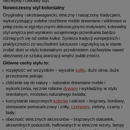
niezwykły i ciekawy styl.
Nowoczesny styl kolonialny
Oryginalny i ekstrawagancki, etniczny i nasączony tradycjami,
wykorzystujący solidne rzeźbione meble drewniane i wiklinowe w
połączeniu w egzotycznymi dekoracyjnymi motywami, kolonialny
styl wnętrza jest wynikiem wzajemnego przenikania bardzo
różniących się od siebie kultur. Synteza tradycji europejskich i
praktyczności ze wschodnim luksusem i egzotyką są w stanie
zrobić dom w stylu kolonialnym przedmiotem zachwytów nawet
obeznanej ze sztuką aranżacji wnętrz publiczności.
Główne cechy stylu to:
rozpiętość we wszystkim – wysokie
sufity
, duże okna, duże
przestronne pokoje;
zbliżenie się do natury – naturalne drewniane meble i
wykończenia, ręcznie robione
dywany
i wykładziny w stylu
orientalnym, mnóstwo naturalnego światła;
korzystanie nasyconych
kolorów
i odcieni – brązowy, bordowy,
stonowane pomarańczowy i żółty,
czerwony
, zielony, czarny i
biały;
obecność etnicznych akcesoriów – brązowych statuetek,
aksamitnych poduszek, haftowanych w etniczne wzory, lampy