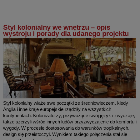
Styl kolonialny we wnętrzu – opis
wystroju i porady dla udanego projektu
Styl kolonialny wiąże swe początki ze średniowieczem, kiedy
Anglia i inne kraje europejskie rządziły na wszystkich
kontynentach. Kolonizatorzy, przywożące swój język i zwyczaje,
także szerzyli wśród innych ludów przyzwyczajenie do komfortu i
wygody. W procesie dostosowania do warunków tropikalnych,
design się przeistoczył. Wynikiem takiego połączenia stał się