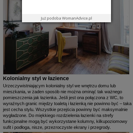
Już podoba WomanAdvice.pl
Kolonialny styl w łazience
Urzeczywistniającym kolonialny styl we wnętrzu domu lub
mieszkania, w żaden sposób nie można ominąć tak ważnego
pomieszczenia jak łazienka. Jeśli jest ona połączona z WC, to
wyraźnych granic między toaletą i łazienką nie powinno być – taka
jest cecha stylu. Wszystkie przejścia powinny być maksymalnie
wygładzone. Do miękkiego rozdzielenia łazienki na strefy
funkcjonalne mogą być wykorzystane kolumny, kilkupoziomowy
sufit i podłoga, nisze, przezroczyste ekrany i przegrody.