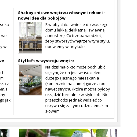
Shabby chic we wnętrzu własnymi rękami -
nowe idea dla pokojów
ysoka
Shabby chic - wniesie do waszego
domu lekką, delikatną i zwiewną
h we
atmosferę. Co trzeba wiedzieć,
żeby stworzyć wnętrze w tym stylu,
my w
opowiemy w artykule.
we
Styl loft w wystroju wnętrz
Na dziś mało kto może pochlubić
ech
się tym, że on jest właścicielem
ami
dużego i jasnego mieszkania
rza z
(koniecznie na samej górze albo
m. I
nawet strychu) które można byłoby
chy
urządzić formalnie w stylu loft. Nie
go jak
przeszkodzi jednak widzieć co
ukrywa się za tym cudzoziemskim
słowem.