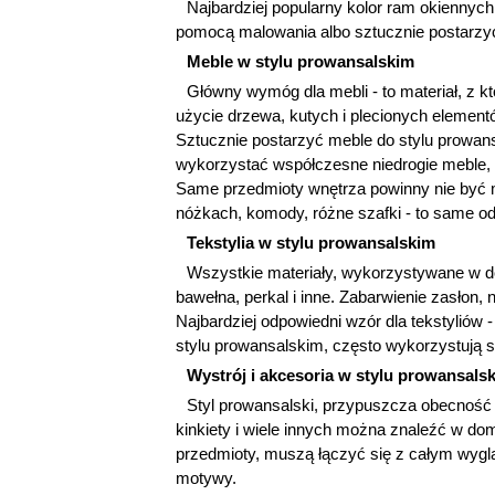
Najbardziej popularny kolor ram okiennych
pomocą malowania albo sztucznie postarzyć 
Meble w stylu prowansalskim
Główny wymóg dla mebli - to materiał, z k
użycie drzewa, kutych i plecionych elemen
Sztucznie postarzyć meble do stylu prowan
wykorzystać współczesne niedrogie meble, od
Same przedmioty wnętrza powinny nie być 
nóżkach, komody, różne szafki - to same od
Tekstylia w stylu prowansalskim
Wszystkie materiały, wykorzystywane w do
bawełna, perkal i inne. Zabarwienie zasłon,
Najbardziej odpowiedni wzór dla tekstyliów 
stylu prowansalskim, często wykorzystują s
Wystrój i akcesoria w stylu prowansals
Styl prowansalski, przypuszcza obecność l
kinkiety i wiele innych można znaleźć w do
przedmioty, muszą łączyć się z całym wygl
motywy.