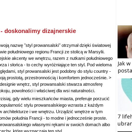
- doskonalimy dizajnerskie
woją nazwę "styl prowansalski" otrzymał dzięki światowej
awie południowego regionu Francji ze stolicą w Marsylii.
ejskie akcenty we wnętrzu, razem z nutkami południowego
Jak w
rza i słońca - to cechy wyróżniające ten styl. Pod wieloma
posta
ględami, styl prowansalski jest podobny do stylu country -
oją prostotą, przestronnością i komfortem jednocześnie. >
designie wnętrz, styl prowansalski stwarza atmosferę
okoju, powolności i właściwej dla wsi naturalności.
zisiaj, gdy wielu mieszkańców miasta, preferuje porzucić
, popularność stylu prowansalskiego wzrasta z każdym
w architekturze i we wnętrzu. Urządzić wnętrze w tym
7 lif
omów południa Francji - to modne i jednocześnie proste.
ubran
lu prowansalskiego własnymi rękami w swoich domach albo
echy, które wyznaczają ten styl.