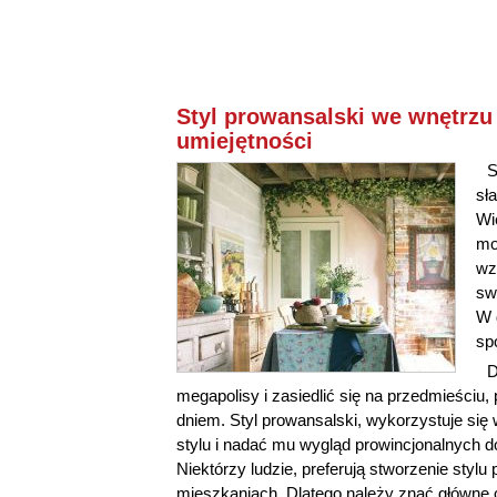
Styl prowansalski we wnętrzu 
umiejętności
S
sł
Wi
mo
wz
sw
W 
sp
D
megapolisy i zasiedlić się na przedmieściu
dniem. Styl prowansalski, wykorzystuje się 
stylu i nadać mu wygląd prowincjonalnych d
Niektórzy ludzie, preferują stworzenie sty
mieszkaniach. Dlatego należy znać główne c