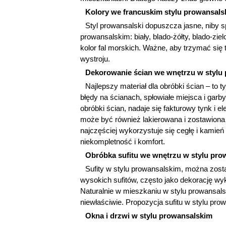
Kolory we francuskim stylu prowansals
Styl prowansalski dopuszcza jasne, niby s
prowansalskim: biały, blado-żółty, blado-ziel
kolor fal morskich. Ważne, aby trzymać się
wystroju.
Dekorowanie ścian we wnętrzu w stylu
Najlepszy materiał dla obróbki ścian – to 
błędy na ścianach, spłowiałe miejsca i gar
obróbki ścian, nadaje się fakturowy tynk i e
może być również lakierowana i zostawiona 
najczęściej wykorzystuje się cegłę i kamień
niekompletność i komfort.
Obróbka sufitu we wnętrzu w stylu pro
Sufity w stylu prowansalskim, można zosta
wysokich sufitów, często jako dekorację wyk
Naturalnie w mieszkaniu w stylu prowansalsk
niewłaściwie. Propozycja sufitu w stylu pro
Okna i drzwi w stylu prowansalskim