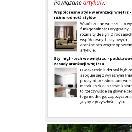
Powiązane
artykuły
:
Współczesne style w aranżacji wnętrz -
różnorodność stylów
Współczesne wnętrze - to w
funkcjonalność i oryginalny
rozmaity design. O rodzajac
współczesnych, stylowych
aranżacjach wnętrz opowie
artykule.
Styl high-tech we wnętrzu - podstawo
zasady aranżacji wnętrza
U większości ludzi styl high-t
asocjuje się z wyraźnymi lini
prostymi, przedmiotami wnęt
metalu i szkła i szarym kolore
to rzeczywiście są główne ce
tego modnego, zapożyczone
gdyby z przyszłości stylu.