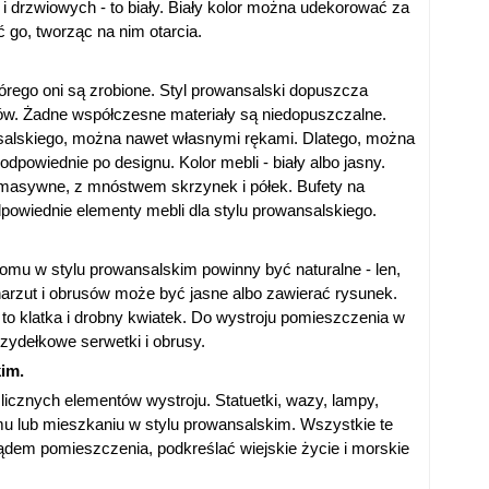
 i drzwiowych - to biały. Biały kolor można udekorować za
go, tworząc na nim otarcia.
tórego oni są zrobione. Styl prowansalski dopuszcza
tów. Żadne współczesne materiały są niedopuszczalne.
salskiego, można nawet własnymi rękami. Dlatego, można
powiednie po designu. Kolor mebli - biały albo jasny.
masywne, z mnóstwem skrzynek i półek. Bufety na
powiednie elementy mebli dla stylu prowansalskiego.
mu w stylu prowansalskim powinny być naturalne - len,
 narzut i obrusów może być jasne albo zawierać rysunek.
- to klatka i drobny kwiatek. Do wystroju pomieszczenia w
zydełkowe serwetki i obrusy.
kim.
icznych elementów wystroju. Statuetki, wazy, lampy,
mu lub mieszkaniu w stylu prowansalskim. Wszystkie te
ądem pomieszczenia, podkreślać wiejskie życie i morskie