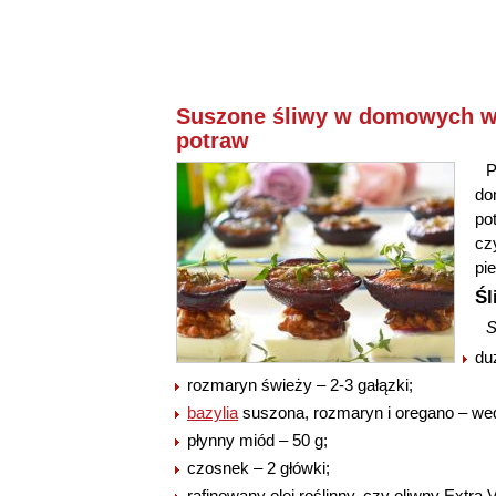
Suszone śliwy w domowych wa
potraw
P
do
po
cz
pi
Śl
S
du
rozmaryn świeży – 2-3 gałązki;
bazylia
suszona, rozmaryn i oregano – we
płynny miód – 50 g;
czosnek – 2 główki;
rafinowany olej roślinny, czy oliwny Extra V