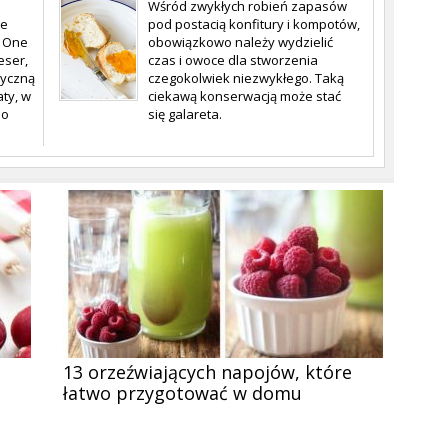
Wśród zwykłych robień zapasów
ne
pod postacią konfitury i kompotów,
. One
obowiązkowo należy wydzielić
eser,
czas i owoce dla stworzenia
tyczną
czegokolwiek niezwykłego. Taką
aty, w
ciekawą konserwacją może stać
 o
się galareta.
13 orzeźwiających napojów, które
łatwo przygotować w domu