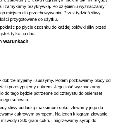
za i zamykamy przykrywką. Po oziębieniu wyznaczamy
o miejsca dla przechowywania. Przez tydzień śliwy
łości przygotowane do użytku.
pokłaść po płycie czosnku do każdej połówki śliw przed
ąstek tylko na dno.
h warunkach
wy dobrze myjemy i suszymy. Potem pozbawiamy płody od
ści i przesypujemy cukrem. Jego ilość wyznaczamy
o do tego będzie potrzebne od czterystu do osiemset
zonego surowca.
 kiedy śliwy oddadzą maksimum soku, zlewamy jego do
alewamy cukrowym syropem. Na jeden kilogram zlewanie,
 ml wody i 300 gram cukru i nagrzewamy syrop do