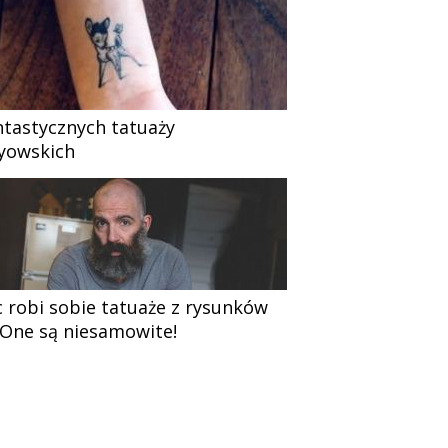
ntastycznych tatuaży
yowskich
c robi sobie tatuaże z rysunków
 One są niesamowite!