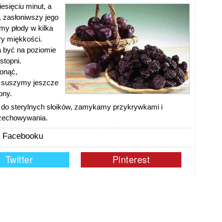
esięciu minut, a
 zasłoniwszy jego
y płody w kilka
ry miękkości.
a być na poziomie
stopni.
onąć,
e suszymy jeszcze
ony.
do sterylnych słoików, zamykamy przykrywkami i
zechowywania.
na Facebooku