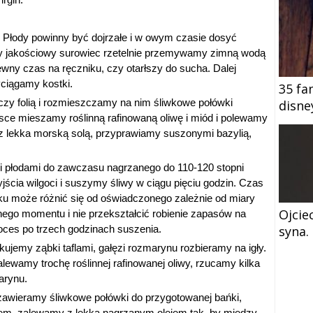
. Płody powinny być dojrzałe i w owym czasie dosyć
ny jakościowy surowiec rzetelnie przemywamy zimną wodą
ny czas na ręczniku, czy otarłszy do sucha. Dalej
yciągamy kostki.
35 fa
zy folią i rozmieszczamy na nim śliwkowe połówki
disne
isce mieszamy roślinną rafinowaną oliwę i miód i polewamy
 z lekka morską solą, przyprawiamy suszonymi bazylią,
 płodami do zawczasu nagrzanego do 110-120 stopni
jścia wilgoci i suszymy śliwy w ciągu pięciu godzin. Czas
ku może różnić się od oświadczonego zależnie od miary
Ojcie
nego momentu i nie przekształcić robienie zapasów na
ces po trzech godzinach suszenia.
syna.
emy ząbki taflami, gałęzi rozmarynu rozbieramy na igły.
ewamy trochę roślinnej rafinowanej oliwy, rzucamy kilka
arynu.
zawieramy śliwkowe połówki do przygotowanej bańki,
em, zalewamy z lekka nagrzanym olejem tak, by między