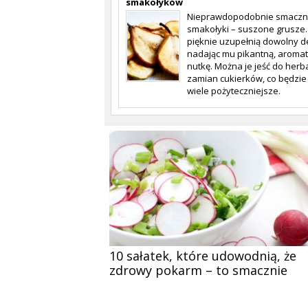
smakołyków
Nieprawdopodobnie smacz
smakołyki – suszone grusze
pięknie uzupełnią dowolny d
nadając mu pikantną, aroma
nutkę. Można je jeść do herb
zamian cukierków, co będzie
wiele pożyteczniejsze.
10 sałatek, które udowodnią, że
zdrowy pokarm – to smacznie