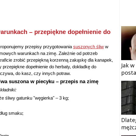
runkach – przepiękne dopełnienie do
roponujemy przepisy przygotowania
suszonych śliw
w
mowych warunkach na zimę. Zależnie od potrzeb
traficie zrobić przepiękną korzenną zakąskę dla kanapek,
Jak w
y przepiękne dopełnienie do herbaty, dokładkę do
posta
eczywa, do kasz, czy innych potraw.
iwa suszona w piecyku – przepis na zimę
kładniki:
że śliwy gatunku "węgierka" – 3 kg;
dług smaku;
Dlate
mężcz
irgin.