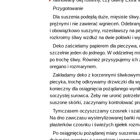
Przygotowanie
Dla suszenia podejdą duże, mięsiste śliwy
prężnymi i nie zawierać wgnieceń. Odebra
i obowiązkowo suszymy, rozesławszy na pew
rozkroimy śliwy wzdłuż na dwie połówki i w
Deko zaścielamy papierem dla pieczywa, c
szczelnie jeden do jednego. W oddzielnej m
po trochę śliwy. Również przysypujemy ich
oregano i rozmarynem.
Zakładamy deko z korzennymi śliwkowymi
piecyka, trochę odkrywamy drzwiczki dla wy
konieczny dla osiągnięcia pożądanego wyni
soczystej surowca. Żeby nie uronić potrzeb
suszone skórki, zaczynamy kontrolować pro
Tymczasem oczyszczamy czosnek i szatkuj
Na dno zawczasu wysterylizowanej bańki nal
plasterków czosnku i świeżych igiełek rozm
Po osiągnięciu pożądanej miary suszenia 
dyżurując warstwy z czosnkiem i rozmaryn