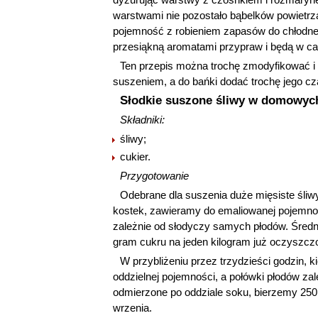
warstwami nie pozostało bąbelków powietr
pojemność z robieniem zapasów do chłodneg
przesiąkną aromatami przypraw i będą w ca
Ten przepis można trochę zmodyfikować i 
suszeniem, a do bańki dodać trochę jego cz
Słodkie suszone śliwy w domowyc
Składniki:
śliwy;
cukier.
Przygotowanie
Odebrane dla suszenia duże mięsiste śli
kostek, zawieramy do emaliowanej pojemno
zależnie od słodyczy samych płodów. Średni
gram cukru na jeden kilogram już oczyszc
W przybliżeniu przez trzydzieści godzin,
oddzielnej pojemności, a połówki płodów z
odmierzone po oddziale soku, bierzemy 250
wrzenia.