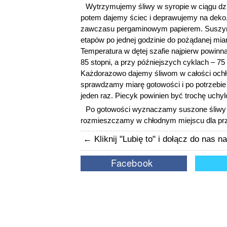
Wytrzymujemy śliwy w syropie w ciągu dzi
potem dajemy ściec i deprawujemy na deko,
zawczasu pergaminowym papierem. Suszym
etapów po jednej godzinie do pożądanej mia
Temperatura w dętej szafie najpierw powinn
85 stopni, a przy późniejszych cyklach – 75 
Każdorazowo dajemy śliwom w całości ochł
sprawdzamy miarę gotowości i po potrzebi
jeden raz. Piecyk powinien być trochę uchyl
Po gotowości wyznaczamy suszone śliwy 
rozmieszczamy w chłodnym miejscu dla pr
← Kliknij "Lubię to" i dołącz do nas 