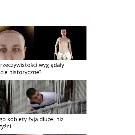
 rzeczywistości wyglądały
cie historyczne?
go kobiety żyją dłużej niż
yźni