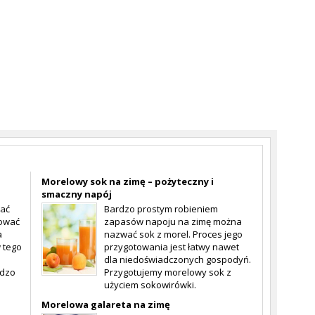
Morelowy sok na zimę – pożyteczny i
smaczny napój
wać
Bardzo prostym robieniem
tować
zapasów napoju na zimę można
a
nazwać sok z morel. Proces jego
 tego
przygotowania jest łatwy nawet
dla niedoświadczonych gospodyń.
rdzo
Przygotujemy morelowy sok z
użyciem sokowirówki.
Morelowa galareta na zimę