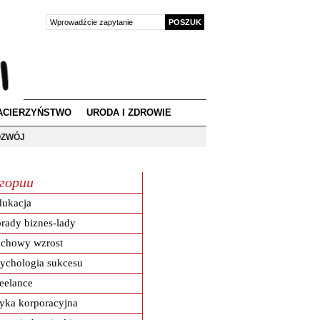
ACIERZYŃSTWO
URODA I ZDROWIE
ZWÓJ
гории
dukacja
rady biznes-lady
achowy wzrost
ychologia sukcesu
eelance
yka korporacyjna