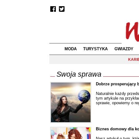
MODA
TURYSTYKA
GWIAZDY
KARI
Swoja sprawa
Dobrze prosperujący 
Naturalnie każdy przed
tym artykule na przykła
sprawie, opowiemy o re
Biznes domowy dla ko
Nasz artykuł o tym, kt