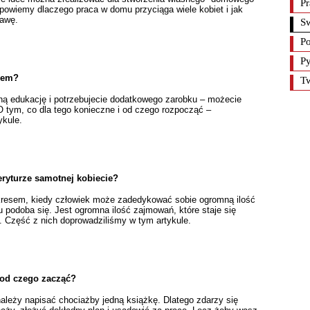
Pr
powiemy dlaczego praca w domu przyciąga wiele kobiet i jak
rawę.
S
Po
Py
orem?
Tw
ną edukację i potrzebujecie dodatkowego zarobku – możecie
O tym, co dla tego konieczne i od czego rozpocząć –
ykule.
ryturze samotnej kobiecie?
kresem, kiedy człowiek może zadedykować sobie ogromną ilość
mu podoba się. Jest ogromna ilość zajmowań, które staje się
. Część z nich doprowadziliśmy w tym artykule.
 od czego zacząć?
ależy napisać chociażby jedną książkę. Dlatego zdarzy się