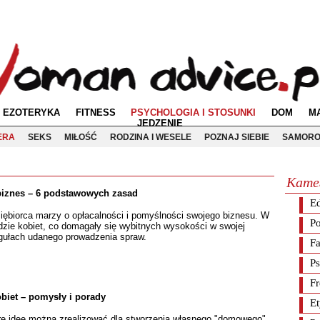
EZOTERYKA
FITNESS
PSYCHOLOGIA I STOSUNKI
DOM
M
JEDZENIE
ERA
SEKS
MIŁOŚĆ
RODZINA I WESELE
POZNAJ SIEBIE
SAMORO
Кате
biznes – 6 podstawowych zasad
E
siębiorca marzy o opłacalności i pomyślności swojego biznesu. W
Po
dzie kobiet, co domagały się wybitnych wysokości w swojej
gułach udanego prowadzenia spraw.
F
Ps
Fr
biet – pomysły i porady
Et
óre idee można zrealizować dla stworzenia własnego "domowego"