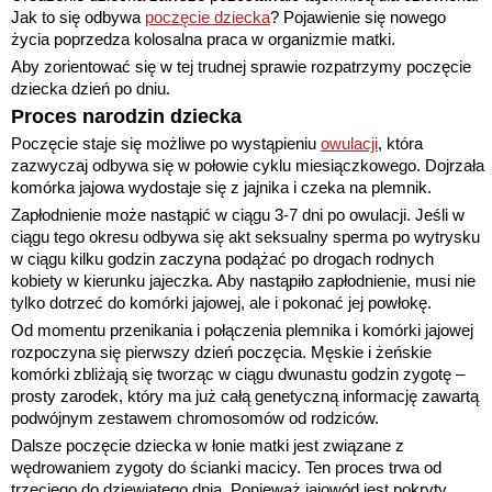
Jak to się odbywa
poczęcie dziecka
? Pojawienie się nowego
życia poprzedza kolosalna praca w organizmie matki.
Aby zorientować się w tej trudnej sprawie rozpatrzymy poczęcie
dziecka dzień po dniu.
Proces narodzin dziecka
Poczęcie staje się możliwe po wystąpieniu
owulacji
, która
zazwyczaj odbywa się w połowie cyklu miesiączkowego. Dojrzała
komórka jajowa wydostaje się z jajnika i czeka na plemnik.
Zapłodnienie może nastąpić w ciągu 3-7 dni po owulacji. Jeśli w
ciągu tego okresu odbywa się akt seksualny sperma po wytrysku
w ciągu kilku godzin zaczyna podążać po drogach rodnych
kobiety w kierunku jajeczka. Aby nastąpiło zapłodnienie, musi nie
tylko dotrzeć do komórki jajowej, ale i pokonać jej powłokę.
Od momentu przenikania i połączenia plemnika i komórki jajowej
rozpoczyna się pierwszy dzień poczęcia. Męskie i żeńskie
komórki zbliżają się tworząc w ciągu dwunastu godzin zygotę –
prosty zarodek, który ma już całą genetyczną informację zawartą
podwójnym zestawem chromosomów od rodziców.
Dalsze poczęcie dziecka w łonie matki jest związane z
wędrowaniem zygoty do ścianki macicy. Ten proces trwa od
trzeciego do dziewiątego dnia. Ponieważ jajowód jest pokryty