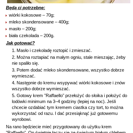
Będą ci potrzebne:
wiórki kokosowe – 70g;
mleko skondensowane – 400g;
masło – 200g;
biała czekolada – 200g.
Jak gotować?
Masło i czekoladę roztopić i zmieszać.
Można roztapiać na małym ogniu, stale mieszając, żeby
nie spaliło się.
Potem dodać mleko skondensowane, wszystko dobrze
wymieszać.
Następnie do kremu wsypywać wiórki kokosowe i znów
wszystko dobrze wymieszać.
Gotowy krem "Raffaello" przełożyć do słoika i położyć do
lodówki minimum na 3–4 godziny (lepiej na noc). Jeśli
chcecie ozdabiać tym kremem ciastka czy tort, to można
wykorzystać od razu. I dać przesiąknąć już gotowemu
wyrobowi.
Na rano będziecie mieć przygotowany do użytku krem
"Raffaello". On świetnie łączy się ze świeżym białym chlebem,