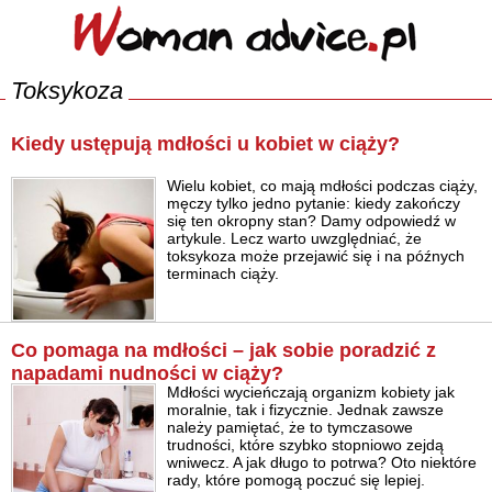
Toksykoza
Kiedy ustępują mdłości u kobiet w ciąży?
Wielu kobiet, co mają mdłości podczas ciąży,
męczy tylko jedno pytanie: kiedy zakończy
się ten okropny stan? Damy odpowiedź w
artykule. Lecz warto uwzględniać, że
toksykoza może przejawić się i na późnych
terminach ciąży.
Co pomaga na mdłości – jak sobie poradzić z
napadami nudności w ciąży?
Mdłości wycieńczają organizm kobiety jak
moralnie, tak i fizycznie. Jednak zawsze
należy pamiętać, że to tymczasowe
trudności, które szybko stopniowo zejdą
wniwecz. A jak długo to potrwa? Oto niektóre
rady, które pomogą poczuć się lepiej.