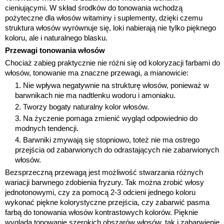
cieniującymi. W skład środków do tonowania wchodzą
pożyteczne dla włosów witaminy i suplementy, dzięki czemu
struktura włosów wyrównuje się, loki nabierają nie tylko pięknego
koloru, ale i naturalnego blasku.
Przewagi tonowania włosów
Chociaż zabieg praktycznie nie różni się od koloryzacji farbami do
włosów, tonowanie ma znaczne przewagi, a mianowicie:
Nie wpływa negatywnie na strukturę włosów, ponieważ w
barwnikach nie ma nadtlenku wodoru i amoniaku.
Tworzy bogaty naturalny kolor włosów.
Na życzenie pomaga zmienić wygląd odpowiednio do
modnych tendencji.
Barwniki zmywają się stopniowo, toteż nie ma ostrego
przejścia od zabarwionych do odrastających nie zabarwionych
włosów.
Bezsprzeczną przewagą jest możliwość stwarzania różnych
wariacji barwnego zdobienia fryzury. Tak można zrobić włosy
jednotonowymi, czy za pomocą 2-3 odcieni jednego koloru
wykonać piękne kolorystyczne przejścia, czy zabarwić pasma
farbą do tonowania włosów kontrastowych kolorów. Pięknie
wygląda tonowanie szerokich obszarów włosów, tak i zabarwienie