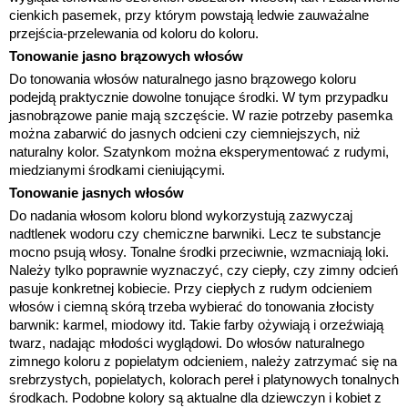
cienkich pasemek, przy którym powstają ledwie zauważalne
przejścia-przelewania od koloru do koloru.
Tonowanie jasno brązowych włosów
Do tonowania włosów naturalnego jasno brązowego koloru
podejdą praktycznie dowolne tonujące środki. W tym przypadku
jasnobrązowe panie mają szczęście. W razie potrzeby pasemka
można zabarwić do jasnych odcieni czy ciemniejszych, niż
naturalny kolor. Szatynkom można eksperymentować z rudymi,
miedzianymi środkami cieniującymi.
Tonowanie jasnych włosów
Do nadania włosom koloru blond wykorzystują zazwyczaj
nadtlenek wodoru czy chemiczne barwniki. Lecz te substancje
mocno psują włosy. Tonalne środki przeciwnie, wzmacniają loki.
Należy tylko poprawnie wyznaczyć, czy ciepły, czy zimny odcień
pasuje konkretnej kobiecie. Przy ciepłych z rudym odcieniem
włosów i ciemną skórą trzeba wybierać do tonowania złocisty
barwnik: karmel, miodowy itd. Takie farby ożywiają i orzeźwiają
twarz, nadając młodości wyglądowi. Do włosów naturalnego
zimnego koloru z popielatym odcieniem, należy zatrzymać się na
srebrzystych, popielatych, kolorach pereł i platynowych tonalnych
środkach. Podobne kolory są aktualne dla dziewczyn i kobiet z