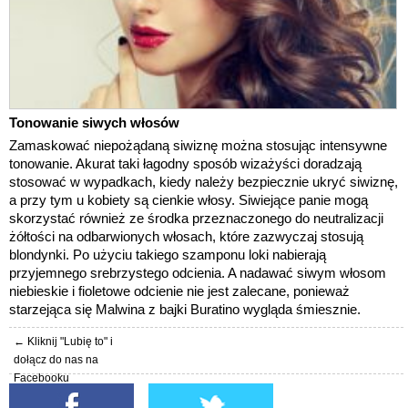
Tonowanie siwych włosów
Zamaskować niepożądaną siwiznę można stosując intensywne
tonowanie. Akurat taki łagodny sposób wizażyści doradzają
stosować w wypadkach, kiedy należy bezpiecznie ukryć siwiznę,
a przy tym u kobiety są cienkie włosy. Siwiejące panie mogą
skorzystać również ze środka przeznaczonego do neutralizacji
żółtości na odbarwionych włosach, które zazwyczaj stosują
blondynki. Po użyciu takiego szamponu loki nabierają
przyjemnego srebrzystego odcienia. A nadawać siwym włosom
niebieskie i fioletowe odcienie nie jest zalecane, ponieważ
starzejąca się Malwina z bajki Buratino wygląda śmiesznie.
← Kliknij "Lubię to" i
dołącz do nas na
Facebooku