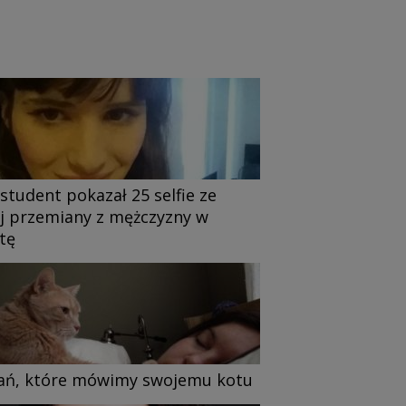
 student pokazał 25 selfie ze
j przemiany z mężczyzny w
tę
ań, które mówimy swojemu kotu