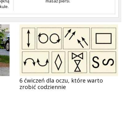
iękną
masaż piersi.
kule.
6 ćwiczeń dla oczu, które warto
zrobić codziennie