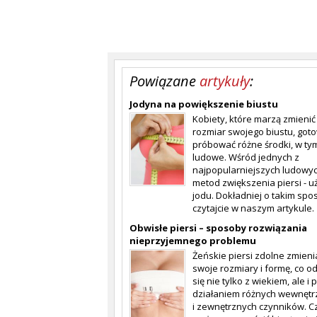
Powiązane
artykuły
:
Jodyna na powiększenie biustu
Kobiety, które marzą zmienić
rozmiar swojego biustu, got
próbować różne środki, w tym
ludowe. Wśród jednych z
najpopularniejszych ludowy
metod zwiększenia piersi - u
jodu. Dokładniej o takim spo
czytajcie w naszym artykule.
Obwisłe piersi – sposoby rozwiązania
nieprzyjemnego problemu
Żeńskie piersi zdolne zmieni
swoje rozmiary i formę, co 
się nie tylko z wiekiem, ale i 
działaniem różnych wewnętr
i zewnętrznych czynników. C