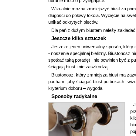
ubranie mocno przylegające.
Wizualnie można zmniejszyć biust za pomo
długości do połowy łokcia. Wycięcie na swetr
unikać odkrytych pleców.
Dla pań z dużym biustem należy zakładać s
Jeszcze kilka sztuczek
Jeszcze jeden uniwersalny sposób, który 
- noszenie specjalnej bielizny. Biustonosz 
spotkać taką poradę) i nie powinien być z p
ściągają biust i nie zaszkodzą.
Biustonosz, który zmniejsza biust ma zaz
pachami ,aby ściągać biust po bokach i wiz
kryterium doboru – wygoda.
Sposoby radykalne
J
pr
ki
bi
po