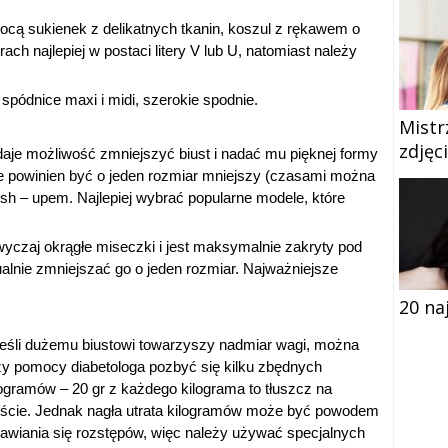
cą sukienek z delikatnych tkanin, koszul z rękawem o
ach najlepiej w postaci litery V lub U, natomiast należy
pódnice maxi i midi, szerokie spodnie.
Mistr
zdjęc
daje możliwość zmniejszyć biust i nadać mu pięknej formy
nie powinien być o jeden rozmiar mniejszy (czasami można
ush – upem. Najlepiej wybrać popularne modele, które
wyczaj okrągłe miseczki i jest maksymalnie zakryty pod
ualnie zmniejszać go o jeden rozmiar. Najważniejsze
20 na
eśli dużemu biustowi towarzyszy nadmiar wagi, można
zy pomocy diabetologa pozbyć się kilku zbędnych
logramów – 20 gr z każdego kilograma to tłuszcz na
uście. Jednak nagła utrata kilogramów może być powodem
jawiania się rozstępów, więc należy używać specjalnych