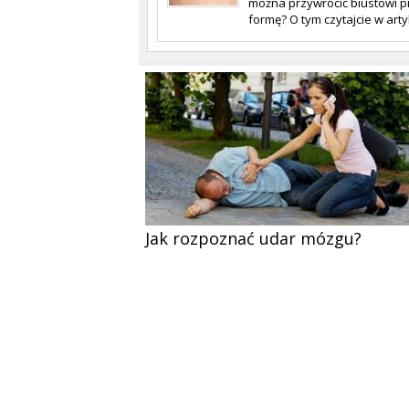
można przywrócić biustowi p
formę? O tym czytajcie w arty
Jak rozpoznać udar mózgu?