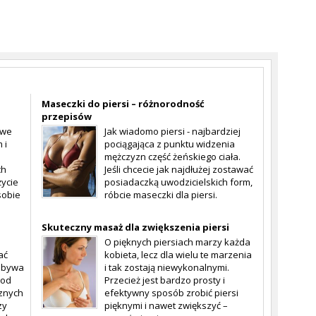
Maseczki do piersi – różnorodność
przepisów
owe
Jak wiadomo piersi - najbardziej
 i
pociągająca z punktu widzenia
mężczyzn część żeńskiego ciała.
ch
Jeśli chcecie jak najdłużej zostawać
życie
posiadaczką uwodzicielskich form,
sobie
róbcie maseczki dla piersi.
Skuteczny masaż dla zwiększenia piersi
O pięknych piersiach marzy każda
ać
kobieta, lecz dla wielu te marzenia
odbywa
i tak zostają niewykonalnymi.
pod
Przecież jest bardzo prosty i
znych
efektywny sposób zrobić piersi
zy
pięknymi i nawet zwiększyć –