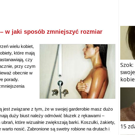
 – w jaki sposób zmniejszyć rozmiar
zeń wielu kobiet,
biety, które mają
zastanawiają, czy
Szok:
acznie, przy czym
swoje
nieważ obecnie w
kobie
we porady.
zmniejszenia
ą jest związane z tym, że w swojej garderobie masz dużo
 mają duży biust należy odmówić bluzek z rękawami –
 ubrań, które wizualnie zwiększają barki. Koszulki, żakiety,
15 zd
ie warto nosić. Zabronione są swetry robione na drutach i