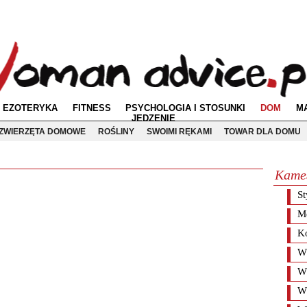
EZOTERYKA
FITNESS
PSYCHOLOGIA I STOSUNKI
DOM
M
JEDZENIE
ZWIERZĘTA DOMOWE
ROŚLINY
SWOIMI RĘKAMI
TOWAR DLA DOMU
Кате
S
Me
Ko
Wn
Wn
W