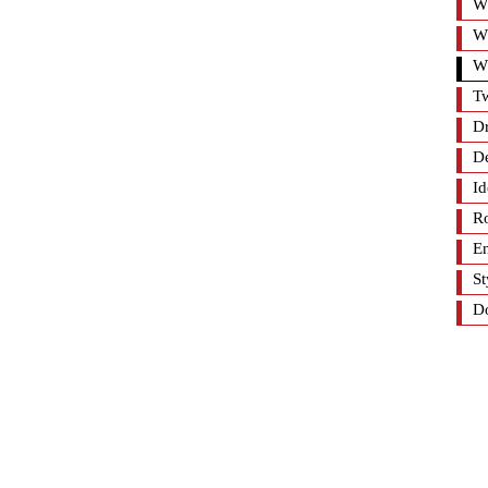
Wn
Wn
Wn
T
Dr
De
Id
R
E
St
D