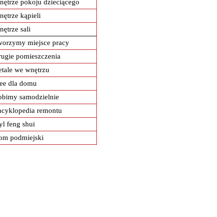
ętrze pokoju dzieciącego
ętrze kąpieli
ętrze sali
worzymy miejsce pracy
ugie pomieszczenia
tale we wnętrzu
ee dla domu
obimy samodzielnie
ncyklopedia remontu
yl feng shui
om podmiejski