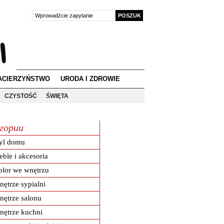
ACIERZYŃSTWO
URODA I ZDROWIE
CZYSTOŚĆ
ŚWIĘTA
гории
tyl domu
ble i akcesoria
lor we wnętrzu
ętrze sypialni
ętrze salonu
nętrze kuchni